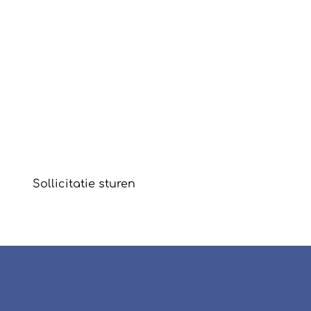
Staat jouw
droomvacature niet in
de lijst?
Voel je vrij om een open sollicitatie op te sturen.
Sollicitatie sturen